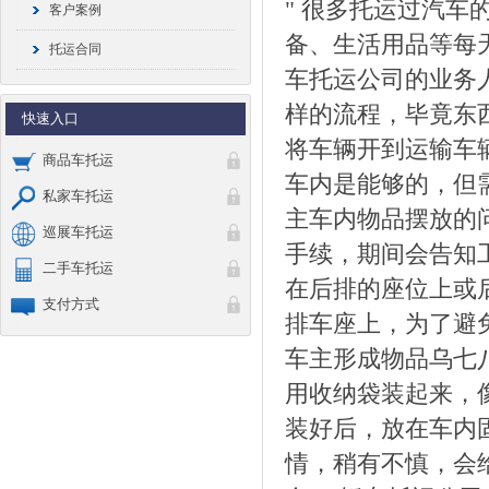
" 很多托运过汽
客户案例
备、生活用品等每
托运合同
车托运公司的业务
样的流程，毕竟东
快速入口
将车辆开到运输车
商品车托运
车内是能够的，但
私家车托运
主车内物品摆放的
巡展车托运
手续，期间会告知
二手车托运
在后排的座位上或
支付方式
排车座上，为了避
车主形成物品乌七
用收纳袋装起来，
装好后，放在车内
情，稍有不慎，会