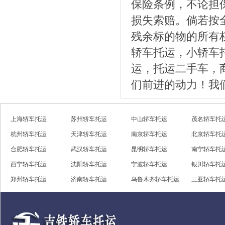
保险条例，不论担
损失索赔。倘若按
残余标的物的所有
轿车托运，小轿车
运，托运二手车，
们前进的动力！我
上海轿车托运
苏州轿车托运
中山轿车托运
茂名轿车托
杭州轿车托运
天津轿车托运
南京轿车托运
北京轿车托
合肥轿车托运
武汉轿车托运
昆明轿车托运
南宁轿车托
西宁轿车托运
沈阳轿车托运
宁波轿车托运
银川轿车托
郑州轿车托运
济南轿车托运
乌鲁木齐轿车托运
三亚轿车托