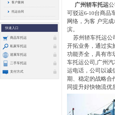
客户案例
广州
轿车托运
公
托运合同
可驳运6-10台商
网络，为客 户完
快速入口
滨。
苏州轿车托运公
商品车托运
开拓业务，通过实
私家车托运
功能齐全，具有市
巡展车托运
车托运公司
,广州
汽
二手车托运
运电话，公司以诚
支付方式
期、稳定的战略合
同提升好快物流优